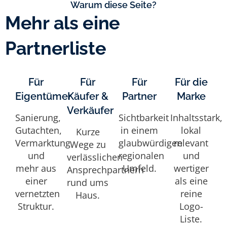
Warum diese Seite?
Mehr als eine
Partnerliste
Für
Für
Für
Für die
Eigentümer
Käufer &
Partner
Marke
Verkäufer
Sanierung,
Sichtbarkeit
Inhaltsstark,
Gutachten,
in einem
lokal
Kurze
Vermarktung
glaubwürdigen
relevant
Wege zu
und
regionalen
und
verlässlichen
mehr aus
Umfeld.
wertiger
Ansprechpartnern
einer
als eine
rund ums
vernetzten
reine
Haus.
Struktur.
Logo-
Liste.